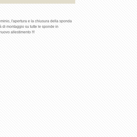
uminio, l'apertura e la chiusura della sponda
tà di montaggio su tutte le sponde in
o nuovo allestimento !!!